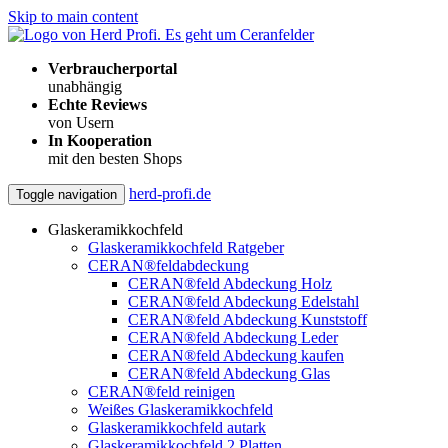
Skip to main content
Verbraucherportal
unabhängig
Echte Reviews
von Usern
In Kooperation
mit den besten Shops
herd-profi.de
Toggle navigation
Glaskeramikkochfeld
Glaskeramikkochfeld Ratgeber
CERAN®feldabdeckung
CERAN®feld Abdeckung Holz
CERAN®feld Abdeckung Edelstahl
CERAN®feld Abdeckung Kunststoff
CERAN®feld Abdeckung Leder
CERAN®feld Abdeckung kaufen
CERAN®feld Abdeckung Glas
CERAN®feld reinigen
Weißes Glaskeramikkochfeld
Glaskeramikkochfeld autark
Glaskeramikkochfeld 2 Platten