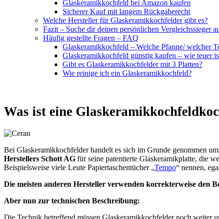
Glaskeramikkochfeld bei Amazon kaufen
Sicherer Kauf mit langem Rückgaberecht
Welche Hersteller für Glaskeramikkochfelder gibt es?
Fazit – Suche dir deinen persönlichen Vergleichssieger a
Häufig gestellte Fragen – FAQ
Glaskeramikkochfeld – Welche Pfanne/ welcher T
Glaskeramikkochfeld günstig kaufen – wie teuer i
Gibt es Glaskeramikkochfelder mit 3 Platten?
Wie reinige ich ein Glaskeramikkochfeld?
Was ist eine Glaskeramikkochfeldkoc
Bei Glaskeramikkochfelder handelt es sich im Grunde genommen um ei
Herstellers Schott AG
für seine patentierte Glaskeramikplatte, die 
Beispielsweise viele Leute Papiertaschentücher „
Tempo
“ nennen, ega
Die meisten anderen Hersteller verwenden korrekterweise den Be
Aber nun zur technischen Beschreibung:
Die Technik betreffend müssen Glaskeramikkochfelder noch weiter un