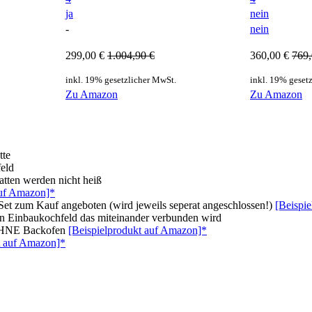
ja
nein
-
nein
299,00 €
1.004,90 €
360,00 €
769,
inkl. 19% gesetzlicher MwSt.
inkl. 19% geset
Zu Amazon
Zu Amazon
tte
feld
tten werden nicht heiß
auf Amazon]*
Set zum Kauf angeboten (wird jeweils seperat angeschlossen!)
[Beispi
n Einbaukochfeld das miteinander verbunden wird
, OHNE Backofen
[Beispielprodukt auf Amazon]*
t auf Amazon]*