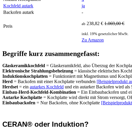
Kochfeld autark
ja
Backofen autark
-
238,82 €
1.069,00 €
ab
Preis
inkl. 19% gesetzlicher MwSt.
Zu Amazon
Begriffe kurz zusammengefasst:
Glaskeramikkochfeld
= Glaskeramikfeld, also Überzug der Kochpla
Elektronische Strahlungsbeheizung
= klassische elektrisches Koch
Induktionskochplatten
= Funktioniert mit Magnetismus und Kochpla
Herd
= Backofen mit einer Kochplatte verbunden
[Beispielprodukt 
Herdset
= ein
autarkes Kochfeld
und ein autarker Backofen wird als 
Einbau-Herd-Kochfeld-Kombination
= Ein Einbaubackofen und ei
Autarke Kochplatte
= Kochplatte wird direkt mit Strom versorgt
Einbaubackofen
= Nur Backofen, ohne Kochplatte
[Beispielproduk
CERAN® oder Induktion?