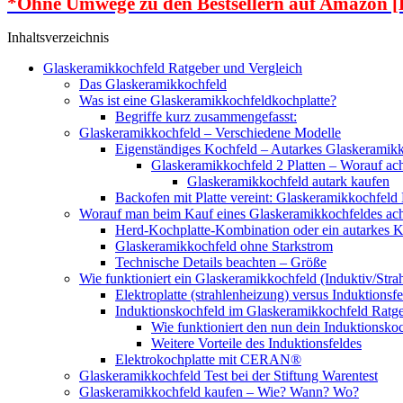
*Ohne Umwege zu den Bestsellern auf Amazon [
Inhaltsverzeichnis
Glaskeramikkochfeld Ratgeber und Vergleich
Das Glaskeramikkochfeld
Was ist eine Glaskeramikkochfeldkochplatte?
Begriffe kurz zusammengefasst:
Glaskeramikkochfeld – Verschiedene Modelle
Eigenständiges Kochfeld – Autarkes Glaskeramik
Glaskeramikkochfeld 2 Platten – Worauf ac
Glaskeramikkochfeld autark kaufen
Backofen mit Platte vereint: Glaskeramikkochfeld
Worauf man beim Kauf eines Glaskeramikkochfeldes acht
Herd-Kochplatte-Kombination oder ein autarkes 
Glaskeramikkochfeld ohne Starkstrom
Technische Details beachten – Größe
Wie funktioniert ein Glaskeramikkochfeld (Induktiv/Str
Elektroplatte (strahlenheizung) versus Induktionsfe
Induktionskochfeld im Glaskeramikkochfeld Ratg
Wie funktioniert den nun dein Induktionsko
Weitere Vorteile des Induktionsfeldes
Elektrokochplatte mit CERAN®
Glaskeramikkochfeld Test bei der Stiftung Warentest
Glaskeramikkochfeld kaufen – Wie? Wann? Wo?