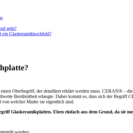
us
opf geht?
st ein Glaskeramikkochfeld?
hplatte?
nen Oberbegriff, der detailliert erklärt werden muss. CERAN® – die 
weltweite Berühmtheit erlangte. Daher kommt es, dass sich der Begriff
CE
l von welcher Marke sie eigentlich sind.
griff Glaskeramikplatten. Eben einfach aus dem Grund, da sie me
terteilt werden: