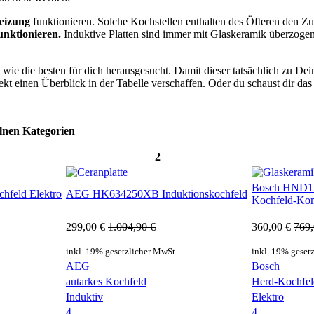
heizung
funktionieren. Solche Kochstellen enthalten des Öfteren den Zu
unktionieren.
Induktive Platten sind immer mit Glaskeramik überzogen
wie die besten für dich herausgesucht. Damit dieser tatsächlich zu D
ekt einen Überblick in der Tabelle verschaffen. Oder du schaust dir da
lnen Kategorien
2
Bosch HND12
feld Elektro
AEG HK634250XB Induktionskochfeld
Kochfeld-Kom
299,00 €
1.004,90 €
360,00 €
769,
inkl. 19% gesetzlicher MwSt.
inkl. 19% geset
AEG
Bosch
autarkes Kochfeld
Herd-Kochfel
Induktiv
Elektro
4
4