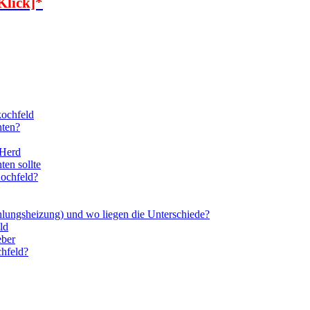
Klick]*
kochfeld
hten?
 Herd
en sollte
Kochfeld?
ahlungsheizung) und wo liegen die Unterschiede?
ld
eber
chfeld?