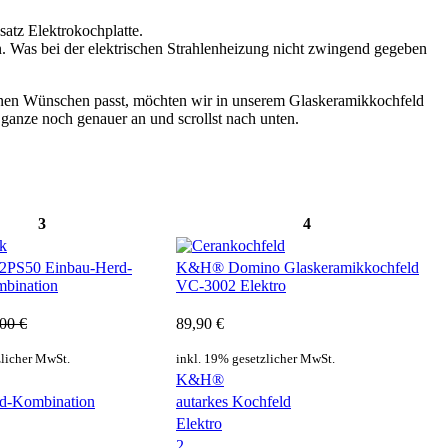
satz Elektrokochplatte.
. Was bei der elektrischen Strahlenheizung nicht zwingend gegeben
einen Wünschen passt, möchten wir in unserem Glaskeramikkochfeld
s ganze noch genauer an und scrollst nach unten.
3
4
PS50 Einbau-Herd-
K&H® Domino Glaskeramikkochfeld
bination
VC-3002 Elektro
00 €
89,90 €
zlicher MwSt.
inkl. 19% gesetzlicher MwSt.
K&H®
d-Kombination
autarkes Kochfeld
Elektro
2