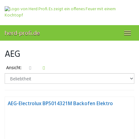
Skip
to
main
content
herd-profi.de
Toggl
navig
AEG
Ansicht:
AEG-Electrolux BP5014321M Backofen Elektro