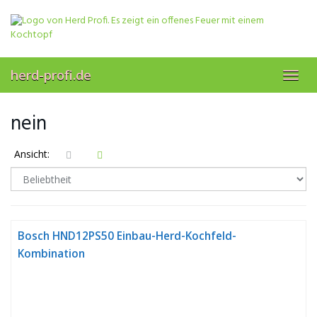
Skip
to
main
content
herd-profi.de
Toggl
navig
nein
Ansicht:
Bosch HND12PS50 Einbau-Herd-Kochfeld-
Kombination